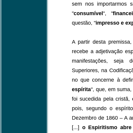
sem nos importarmos se
"
consumível
", "
finance
questão, "
impresso e ex
A partir desta premissa,
recebe a adjetivação esp
manifestações, seja d
Superiores, na Codifica
no que concerne à defi
espírita
", que, em suma,
foi sucedida pela cristã, 
pois, segundo o espírit
Dezembro de 1860 – A arte 
[...]
o Espiritismo abr