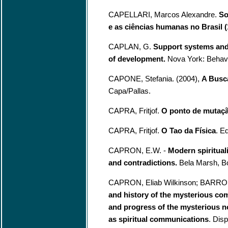
CAPELLARI, Marcos Alexandre.
So
e as ciências humanas no Brasil 
CAPLAN, G.
Support systems and
of development.
Nova York: Behavi
CAPONE, Stefania. (2004),
A Busc
Capa/Pallas.
CAPRA, Fritjof.
O ponto de mutaç
CAPRA, Fritjof.
O Tao da Física
. E
CAPRON, E.W. -
Modern spirituali
and contradictions.
Bela Marsh, Bo
CAPRON, Eliab Wilkinson; BARRO
and history of the mysterious co
and progress of the mysterious n
as spiritual communications
. Dis