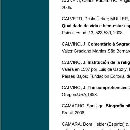
CALVANI, Carlos Eduardo B. “Angli
2005.
CALVETTI, Prisla Ücker; MULLER, M
Qualidade de vida e bem-estar es
Psicol. estud. 13, 523-530, 2008.
CALVINO, J.
Comentário à Sagrada
Valter Graciano Martins.São Berna
CALVINO, J.
Institución de la reli
Valera en 1597 por Luis de Usoz y.
Países Bajos: Fundación Editorial de 
CALVINO, J.
The comprehensive J
Oregon:USA,1998.
CAMACHO, Santiago.
Biografia n
Brasil, 2006.
CAMARA, Dom Helder (Espírito) & 