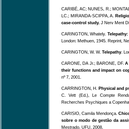
CARIBÉ, AC; NUNES, R.; MONTAL
LC.; MIRANDA-SCIPPA, A.
Religio
case-control study.
J Nerv Ment Di
CARINGTON, Whately.
Telepathy:
London: Methuen, 1945. Reprint, N
CARINGTON, W. W.
Telepathy
. Lo
CARONE, DA Jr.; BARONE, DF.
A 
their functions and impact on c
nº 7, 2001.
CARRINGTON, H.
Physical and p
C. Vett (Ed.), Le Compte Rendu 
Recherches Psychiques a Copenha
CARISIO, Camila Mendonça.
Chico
sobre o modo de gestão da assis
Mestrado. UFU, 2008.