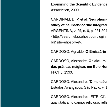
Examining the Scientific Evidence
Association, 2000.
CARDINALI, D. P. et al.
Neurohumor
study of neuroendocrine integrat
ARGENTINA, v. 29, n. 6, p. 291-30
<http://search.ebscohost.com/log
br&site=ehost-live>.
CARDOSO, Agnaldo.
O Emissário
CARDOSO, Alexandre.
Os alquimi
das práticas mágicas em Belo Ho
FFCHL, 1999.
CARDOSO, Alexandre. “
Dimensões
Estudos Avançados. São Paulo, v. 18
CARDOSO, Alexandre; LEITE, Cláu
quantitativa no campo religioso; ref