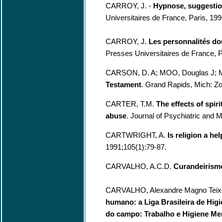
CARROY, J. -
Hypnose, suggestion
Universitaires de France, Paris, 199
CARROY, J.
Les personnalités dou
Presses Universitaires de France, P
CARSON, D. A; MOO, Douglas J;
Testament
. Grand Rapids, Mich: Z
CARTER, T.M.
The effects of spir
abuse
. Journal of Psychiatric and 
CARTWRIGHT, A.
Is religion a he
1991;105(1):79-87.
CARVALHO, A.C.D.
Curandeirism
CARVALHO, Alexandre Magno Teixe
humano: a Liga Brasileira de Hig
do campo: Trabalho e Higiene Ment