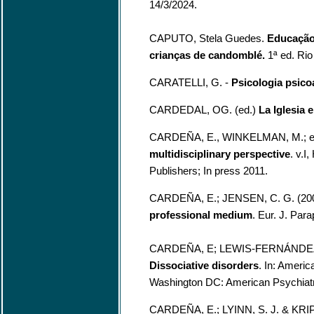
14/3/2024.
CAPUTO, Stela Guedes.
Educação 
crianças de candomblé.
1ª ed. Rio
CARATELLI, G. -
Psicologia psico
CARDEDAL, OG. (ed.)
La Iglesia 
CARDEÑA, E., WINKELMAN, M.; ed
multidisciplinary perspective
. v.I
Publishers; In press 2011.
CARDEÑA, E.; JENSEN, C. G. (20
professional medium
. Eur. J. Par
CARDEÑA, E; LEWIS-FERNÁNDEZ, 
Dissociative disorders
. In: Ameri
Washington DC: American Psychiatr
CARDEÑA, E.; LYINN, S. J. & KRI