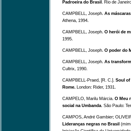
Padroeira do Brasil
. Rio de Janeir
CAMPBELL, Joseph.
As máscaras 
Athena, 1994.
CAMPBELL, Joseph.
O herói de mi
1995.
CAMPBELL, Joseph.
O poder do 
CAMPBELL, Joseph.
As transform
Cultrix, 1990.
CAMPBELL-Praed, [R. C.].
Soul of
Rome.
London: Rider, 1931.
CAMPELO, Marilu Márcia.
O Meu n
social na Umbanda
. São Paulo: Te
CAMPOS, André Gambier; OLIVEIRA,
Lideranças negras no Brasil
(mime
Iniciação Científica da Universidad