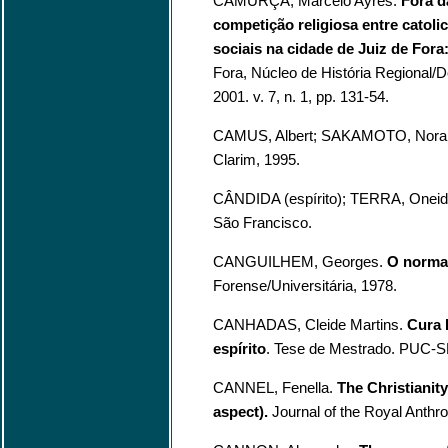
CAMURÇA, Marcelo Ayres.
Fora d
competição religiosa entre catoli
sociais na cidade de Juiz de Fora
Fora, Núcleo de História Regional/
2001. v. 7, n. 1, pp. 131-54.
CAMUS, Albert; SAKAMOTO, Nora 
Clarim, 1995.
CÂNDIDA (espírito); TERRA, Onei
São Francisco.
CANGUILHEM, Georges.
O normal
Forense/Universitária, 1978.
CANHADAS, Cleide Martins.
Cura 
espírito
. Tese de Mestrado. PUC-S
CANNEL, Fenella.
The Christianit
aspect).
Journal of the Royal Anthrop