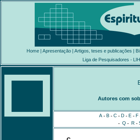
Home
|
Apresentação
|
Artigos, teses e publicações
|
Bi
Liga de Pesquisadores - LI
Autores com sob
A
-
B
-
C
-
D
-
E
-
F
-
Q
-
R
-
C