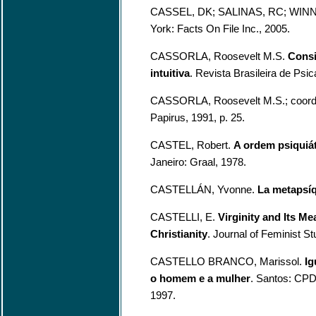
CASSEL, DK; SALINAS, RC; WINN
York: Facts On File Inc., 2005.
CASSORLA, Roosevelt M.S.
Consi
intuitiva
. Revista Brasileira de Psi
CASSORLA, Roosevelt M.S.; coor
Papirus, 1991, p. 25.
CASTEL, Robert.
A ordem psiquiát
Janeiro: Graal, 1978.
CASTELLÁN, Yvonne.
La metapsí
CASTELLI, E.
Virginity and Its M
Christianity
. Journal of Feminist St
CASTELLO BRANCO, Marissol.
Ig
o homem e a mulher
. Santos: CPD
1997.