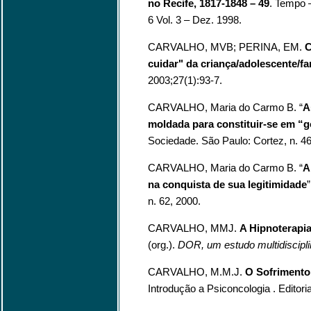
no Recife, 1817-1848 – 49
. Tempo 
6 Vol. 3 – Dez. 1998.
CARVALHO, MVB; PERINA, EM.
C
cuidar" da criança/adolescente/fa
2003;27(1):93-7.
CARVALHO, Maria do Carmo B. “
A
moldada para constituir-se em “g
Sociedade. São Paulo: Cortez, n. 46
CARVALHO, Maria do Carmo B. “
A
na conquista de sua legitimidade
n. 62, 2000.
CARVALHO, MMJ.
A Hipnoterapi
(org.).
DOR, um estudo multidiscipli
CARVALHO, M.M.J.
O Sofrimento
Introdução a Psiconcologia . Editori