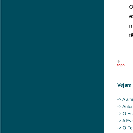
O
e
m
t
topo
Vejam 
-> A alm
-> Auto
-> O Es
-> A Ev
-> O Fe