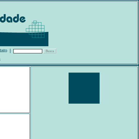
tato
|
s