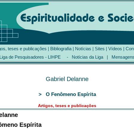
gos, teses e publicações
|
Bibliografia
|
Notícias
|
Sites
|
Vídeos
|
Con
Liga de Pesquisadores - LIHPE
-
Notícias da Liga
|
Mensagen
Gabriel Delanne
>
O Fenômeno Espírita
Artigos, teses e publicações
elanne
meno Espírita