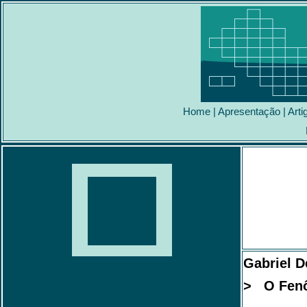
Home
|
Apresentação
|
Arti
Gabriel D
> O Fenô